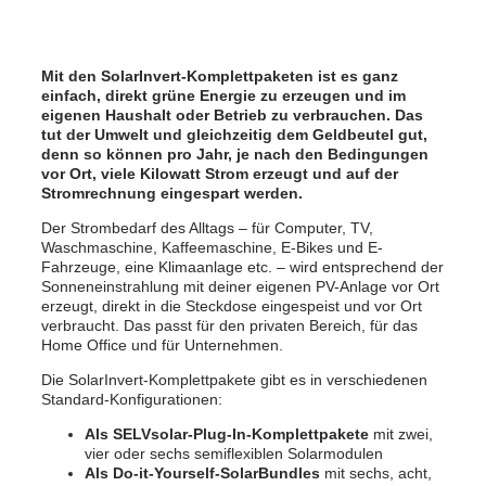
Mit den SolarInvert-Komplettpaketen ist es ganz
einfach, direkt grüne Energie zu erzeugen und im
eigenen Haushalt oder Betrieb zu verbrauchen. Das
tut der Umwelt und gleichzeitig dem Geldbeutel gut,
denn so können pro Jahr, je nach den Bedingungen
vor Ort, viele Kilowatt Strom erzeugt und auf der
Stromrechnung eingespart werden.
Der Strombedarf des Alltags – für Computer, TV,
Waschmaschine, Kaffeemaschine, E-Bikes und E-
Fahrzeuge, eine Klimaanlage etc. – wird entsprechend der
Sonneneinstrahlung mit deiner eigenen PV-Anlage vor Ort
erzeugt, direkt in die Steckdose eingespeist und vor Ort
verbraucht. Das passt für den privaten Bereich, für das
Home Office und für Unternehmen.
Die SolarInvert-Komplettpakete gibt es in verschiedenen
Standard-Konfigurationen:
Als SELVsolar-Plug-In-Komplettpakete
mit zwei,
vier oder sechs semiflexiblen Solarmodulen
Als Do-it-Yourself-SolarBundles
mit sechs, acht,