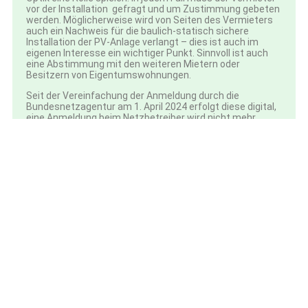
vor der Installation gefragt und um Zustimmung gebeten
werden. Möglicherweise wird von Seiten des Vermieters
auch ein Nachweis für die baulich-statisch sichere
Installation der PV-Anlage verlangt – dies ist auch im
eigenen Interesse ein wichtiger Punkt. Sinnvoll ist auch
eine Abstimmung mit den weiteren Mietern oder
Besitzern von Eigentumswohnungen.
Seit der Vereinfachung der Anmeldung durch die
Bundesnetzagentur am 1. April 2024 erfolgt diese digital,
eine Anmeldung beim Netzbetreiber wird nicht mehr
benötigt. Auch dies ist eine wesentliche Erleichterung und
Anregung, sich ein eigenes Solar-Kraftwerk einzurichten.
Weitere Informationen finden sich in der
Pressemitteilung
der Bundesregierung
.
Die Vorteile – kurz und knapp: